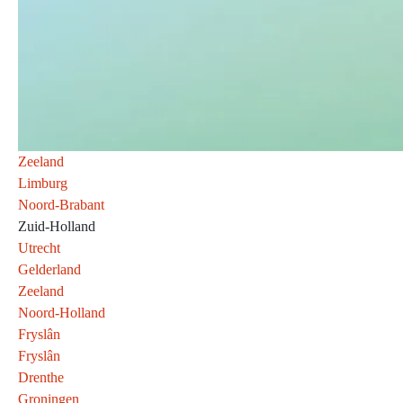
Zeeland
Limburg
Noord-Brabant
Zuid-Holland
Utrecht
Gelderland
Zeeland
Noord-Holland
Fryslân
Fryslân
Drenthe
Groningen