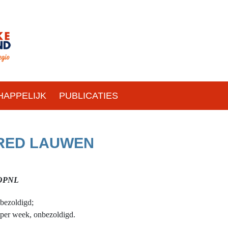
APPELIJK
PUBLICATIES
RED LAUWEN
e OPNL
bezoldigd;
er week, onbezoldigd.