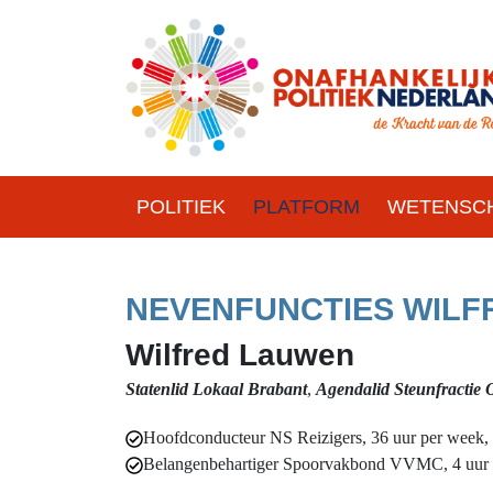
POLITIEK
PLATFORM
WETENSCH
NEVENFUNCTIES WILF
Wilfred Lauwen
Statenlid Lokaal Brabant
,
Agendalid Steunfracti
Hoofdconducteur NS Reizigers, 36 uur per week, 
Belangenbehartiger Spoorvakbond VVMC, 4 uur p