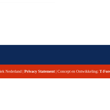
iek Nederland |
Privacy Statement
| Concept en Ontwikkeling:
T-For