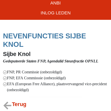
ANBI
INLOG LEDEN
NEVENFUNCTIES SIJBE
KNOL
Sijbe Knol
Gedeputeerde State
n
FNP, Agendalid Steunfractie OPNL
L
FNP, PR Commissie (onbezoldigd)
FNP, EFA Commisssie (onbezoldigd)
EFA (European Free Alliance), plaatsvervangend vice-precident
(onbezoldigd)
Terug